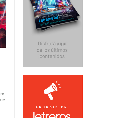
bre
que