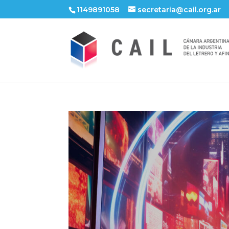
1149891058
secretaria@cail.org.ar