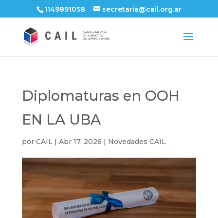
1149891058
secretaria@cail.org.ar
Diplomaturas en OOH
EN LA UBA
por
CAIL
|
Abr 17, 2026
|
Novedades CAIL